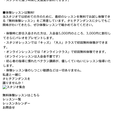
■
体験レッスンは無料!
当スタジオでは初めての方のために、最初のレッスンを無料でお試し体験でき
る「無料体験レッスン」をご用意しています。タヒチアンダンスに少しでもご
興味がわいてきたら、ぜひ体験レッスンで確かめてみてください。
・体験時に即日入会された方は、入会金5,000円のところ、
3,000円に割引し
てさらにパレオをプレゼント
します。
・スタジオレッスンでは「キッズ」「大人」クラスで
初回無料体験
ができま
す。
・オンラインレッスンでは「オンラインクラス」で
初回無料体験
できます。
（オンラインレッスンは入会金不要です）
・
初心者の指導に慣れたベテラン講師
が、優しくていねいにレッスン指導いた
します。
・体験レッスン後のしつこい勧誘などは一切ありません。
私達と一緒に
タヒチアンダンスを
踊りませんか！
無料体験レッスンはこちら
レッスン一覧
レッスンカレンダー
お問合せ