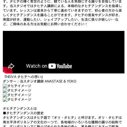
す。タヒチの輝く青空のように、観ている人を笑顔にする踊りを目指していま
す。当スタジオではタヒチ人講師による、本格的なタヒチアンダンスを指導し
ています。レッスンは基本から丁寧に進めていきますので、初心者の方から楽
しくタヒチアンダンスを踊ることができます。タヒチの音楽やダンスが好き、
南国が好き、運動したい、シェイプアップしたい、生活に張りが欲しい…な
ど、ご興味のある方はお気軽にお問い合わせください！
『HEIVA タヒチへの想い』
ダンサー：当スタジオ講師 ANASTASE & YOKO
タヒチアンダンスとは
■
タヒチアンダンスの歴史
タヒチアンダンスはタヒチ語で「オリ・タヒチ」と呼びます。オリ・タヒチは
南太平洋ポリネシアの文化の一つで、各地域のいろいろな種類の踊りの総称で
す。広いポリネシアに散りばめられた各地の島へ、星を頼りにカヌーで航海