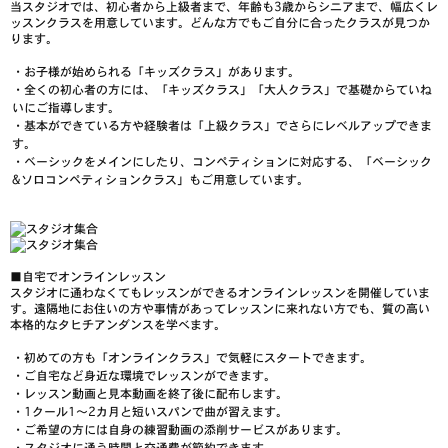
当スタジオでは、初心者から上級者まで、年齢も3歳からシニアまで、幅広くレ
ッスンクラスを用意しています。どんな方でもご自分に合ったクラスが見つか
ります。
・お子様が始められる「キッズクラス」があります。
・全くの初心者の方には、「キッズクラス」「大人クラス」で基礎からていね
いにご指導します。
・基本ができている方や経験者は「上級クラス」でさらにレベルアップできま
す。
・ベーシックをメインにしたり、コンペティションに対応する、「ベーシック
&ソロコンペティションクラス」もご用意しています。
■
自宅でオンラインレッスン
スタジオに通わなくてもレッスンができるオンラインレッスンを開催していま
す。遠隔地にお住いの方や事情があってレッスンに来れない方でも、質の高い
本格的なタヒチアンダンスを学べます。
・初めての方も「オンラインクラス」で
気軽にスタート
できます。
・ご自宅など
身近な環境でレッスン
ができます。
・レッスン動画と見本動画を終了後に配布します。
・1クール1～2カ月と短いスパンで曲が習えます。
・ご希望の方には自身の
練習動画の添削サービス
があります。
・スタジオに通う時間と交通費が節約できます。