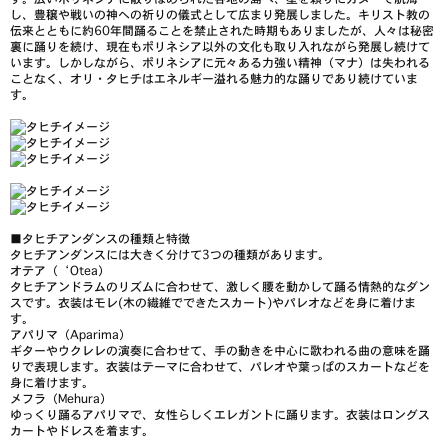
し、豊穣や戦いの神への祈りの儀式として広まり発展しました。キリスト教の
伝来とともに約60年間踊ることを禁止された時期もありましたが、人々は秘密
裏に踊りを続け、現在もポリネシア以外の文化も取り入れながら発展し続けて
います。しかしながら、ポリネシアに元々ある力強い精神（マナ）は失われる
ことなく、オリ・タヒチはエネルギー溢れる魅力的な踊りであり続けていま
す。
■
タヒチアンダンスの種類と特徴
タヒチアンダンスには大きく分けて3つの種類があります。
オテア（‘Otea）
タヒチアンドラムのリズムに合わせて、激しく腰を動かして踊る情熱的なダン
スです。衣装はモレ(木の繊維でできたスカート)やパレオなどを身に着けま
す。
アパリマ（Aparima）
ギターやウクレレの演奏に合わせて、手の動きを中心に歌われる曲の意味を踊
りで表現します。衣装はテーマに合わせて、パレオや葉っぱのスカートなどを
身に着けます。
メフラ（Mehura）
ゆっくり踊るアパリマで、女性らしくエレガントに踊ります。衣装はロングス
カートやドレスを着ます。