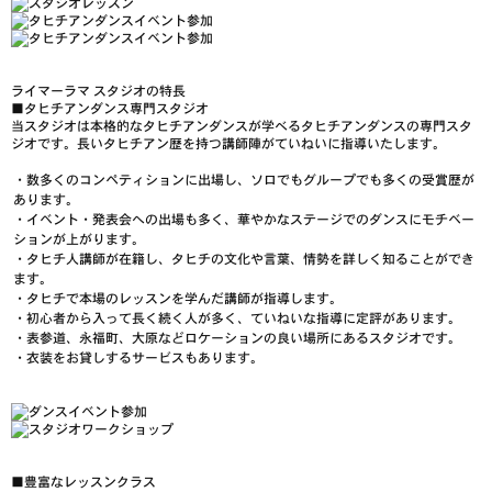
ライマーラマ スタジオ
の特長
■
タヒチアンダンス専門スタジオ
当スタジオは本格的なタヒチアンダンスが学べるタヒチアンダンスの専門スタ
ジオです。長いタヒチアン歴を持つ講師陣がていねいに指導いたします。
・数多くのコンペティションに出場し、
ソロでもグループでも多くの受賞歴
が
あります。
・
イベント・発表会への出場も多く
、華やかなステージでのダンスにモチベー
ションが上がります。
・
タヒチ人講師が在籍
し、タヒチの文化や言葉、情勢を詳しく知ることができ
ます。
・タヒチで
本場のレッスンを学んだ講師
が指導します。
・
初心者から入って長く続く人が多く
、ていねいな指導に定評があります。
・
表参道、永福町、大原
などロケーションの良い場所にあるスタジオです。
・衣装をお貸しするサービスもあります。
■
豊富なレッスンクラス