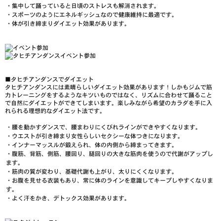
・集中して踊っていると
日頃のストレスも解消
されます。
・スポーツのようにエネルギッシュなので
健康維持に最適
です。
・体が引き締まり
ダイエット効果
があります。
■
タヒチアンダンスでダイエット
タヒチアンダンスには素晴らしいダイエット効果があります！しかもジムで筋
力トレーニングをするようなキツいものではなく、リズムに合わせて踊ること
で自然にダイエットができてしまいます。楽しみながら希望のカラダを手に入
れられる理想的なダイエット法です。
・腰を動かすダンスで、
腰まわりにくびれライン
ができやすくなります。
・ウエストが引き締まり
女性らしいセクシーな体つき
になります。
・インナーマッスルが鍛えられ、
体の内側から締まって
きます。
・腹筋、背筋、側筋、腰回り、腿回りの大きな筋肉を使うので
代謝がアップ
し
ます。
・筋肉の質が変わり、基礎代謝も上がり、
太りにくく
なります。
・お腹を見せる衣装もあり、
常に体のラインを意識してキープ
しやすくなりま
す。
・よく汗をかき、
デトックス効果
があります。