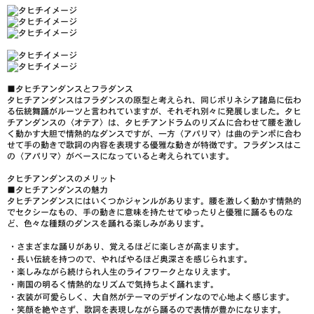
■
タヒチアンダンスとフラダンス
タヒチアンダンスはフラダンスの原型と考えられ、同じポリネシア諸島に伝わ
る伝統舞踊がルーツと言われていますが、それぞれ別々に発展しました。タヒ
チアンダンスの〈オテア〉は、タヒチアンドラムのリズムに合わせて腰を激し
く動かす大胆で情熱的なダンスですが、一方〈アパリマ〉は曲のテンポに合わ
せて手の動きで歌詞の内容を表現する優雅な動きが特徴です。フラダンスはこ
の〈アパリマ〉がベースになっていると考えられています。
タヒチアンダンスのメリット
■
タヒチアンダンスの魅力
タヒチアンダンスにはいくつかジャンルがあります。腰を激しく動かす情熱的
でセクシーなもの、手の動きに意味を持たせてゆったりと優雅に踊るものな
ど、色々な種類のダンスを踊れる楽しみがあります。
・さまざまな踊りがあり、覚えるほどに楽しさが高まります。
・長い伝統を持つので、やればやるほど
奥深さを感じられます。
・楽しみながら続けられ
人生のライフワーク
となりえます。
・南国の明るく情熱的なリズムで気持ちよく踊れます。
・
衣装が可愛らしく
、大自然がテーマのデザインなので心地よく感じます。
・笑顔を絶やさず、歌詞を表現しながら踊るので
表情が豊か
になります。