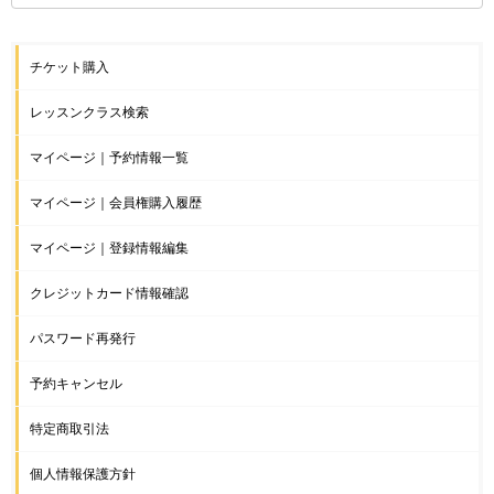
チケット購入
レッスンクラス検索
マイページ｜予約情報一覧
マイページ｜会員権購入履歴
マイページ｜登録情報編集
クレジットカード情報確認
パスワード再発行
予約キャンセル
特定商取引法
個人情報保護方針